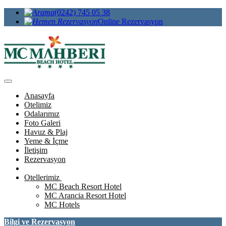
(0242) 745 05 38
Online Rezervasyon
Anasayfa
Otelimiz
Odalarımız
Foto Galeri
Havuz & Plaj
Yeme & İçme
İletişim
Rezervasyon
Otellerimiz
MC Beach Resort Hotel
MC Arancia Resort Hotel
MC Hotels
Bilgi ve Rezervasyon