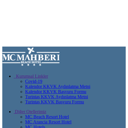
Kurumsal Linkler
Covid-19
Kalendor KKVK Aydınlatma Metni
Kalendor KKVK Başvuru Formu
Turintaş KKVK Aydınlatma Metni
Turintaş KKVK Başvuru Formu
Diğer Otellerimiz
MC Beach Resort Hotel
MC Arancia Resort Hotel
MC Hotels