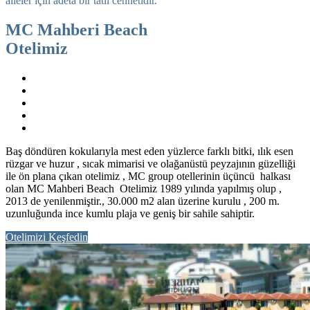
aileler için adeta bir tatil cennetidir.
MC Mahberi Beach
Otelimiz
Baş döndüren kokularıyla mest eden yüzlerce farklı bitki, ılık esen
rüzgar ve huzur , sıcak mimarisi ve olağanüstü peyzajının güzelliği
ile ön plana çıkan otelimiz , MC group otellerinin üçüncü halkası
olan MC Mahberi Beach Otelimiz 1989 yılında yapılmış olup ,
2013 de yenilenmiştir., 30.000 m2 alan üzerine kurulu , 200 m.
uzunluğunda ince kumlu plaja ve geniş bir sahile sahiptir.
Otelimizi Keşfedin