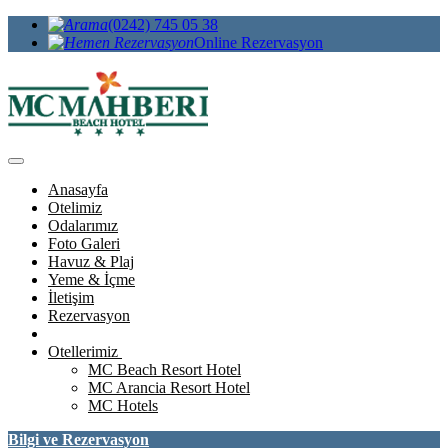
(0242) 745 05 38
Online Rezervasyon
Anasayfa
Otelimiz
Odalarımız
Foto Galeri
Havuz & Plaj
Yeme & İçme
İletişim
Rezervasyon
Otellerimiz
MC Beach Resort Hotel
MC Arancia Resort Hotel
MC Hotels
Bilgi ve Rezervasyon