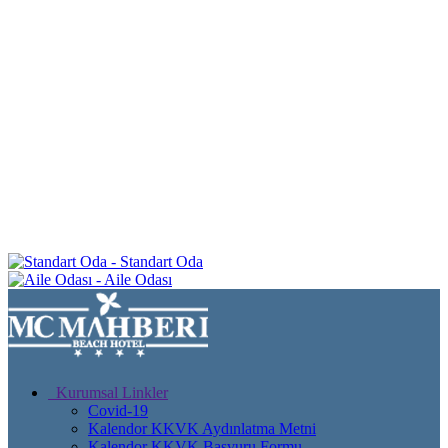
Standart Oda
Aile Odası
Kurumsal Linkler
Covid-19
Kalendor KKVK Aydınlatma Metni
Kalendor KKVK Başvuru Formu